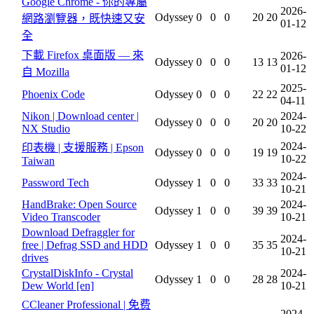
Google Chrome - 你的專屬
2026-
Odyssey
0
0
0
20
20
網路瀏覽器，既快速又安
01-12
全
下載 Firefox 桌面版 — 來
2026-
Odyssey
0
0
0
13
13
01-12
自 Mozilla
2025-
Phoenix Code
Odyssey
0
0
0
22
22
04-11
Nikon | Download center |
2024-
Odyssey
0
0
0
20
20
NX Studio
10-22
2024-
印表機 | 支援服務 | Epson
Odyssey
0
0
0
19
19
10-22
Taiwan
2024-
Password Tech
Odyssey
1
0
0
33
33
10-21
HandBrake: Open Source
2024-
Odyssey
1
0
0
39
39
Video Transcoder
10-21
Download Defraggler for
2024-
free | Defrag SSD and HDD
Odyssey
1
0
0
35
35
10-21
drives
CrystalDiskInfo - Crystal
2024-
Odyssey
1
0
0
28
28
Dew World [en]
10-21
CCleaner Professional | 免费
2024-