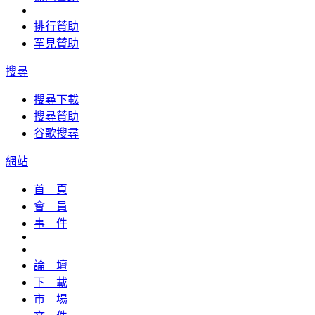
排行贊助
罕見贊助
搜尋
搜尋下載
搜尋贊助
谷歌搜尋
網站
首 頁
會 員
事 件
論 壇
下 載
市 場