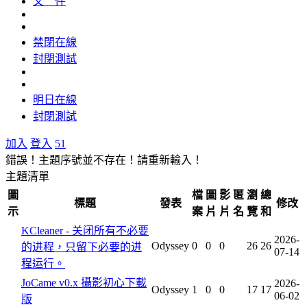
文 件
禁閉在線
封閉測試
明日在線
封閉測試
加入
登入
51
錯誤！主題序號並不存在！請重新輸入！
主題清單
圖
檔
圖
影
匿
瀏
總
標題
發表
修改
示
案
片
片
名
覽
和
KCleaner - 关闭所有不必要
2026-
Odyssey
0
0
0
26
26
的进程，只留下必要的进
07-14
程运行。
JoCame v0.x 攝影初心下載
2026-
Odyssey
1
0
0
17
17
06-02
版