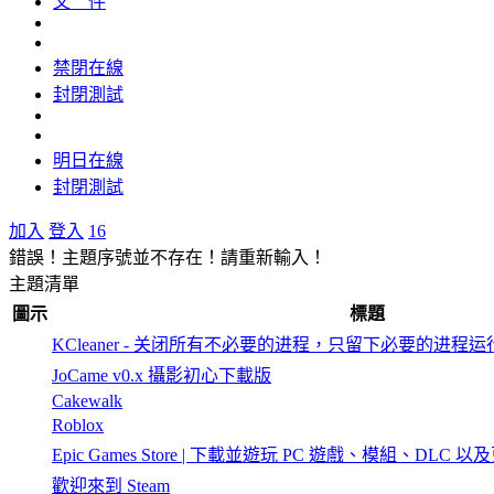
文 件
禁閉在線
封閉測試
明日在線
封閉測試
加入
登入
16
錯誤！主題序號並不存在！請重新輸入！
主題清單
圖示
標題
KCleaner - 关闭所有不必要的进程，只留下必要的进程运
JoCame v0.x 攝影初心下載版
Cakewalk
Roblox
Epic Games Store | 下載並遊玩 PC 遊戲、模組、DLC 以
歡迎來到 Steam