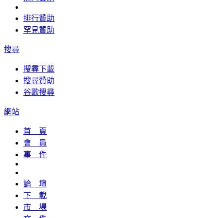
排行贊助
罕見贊助
搜尋
搜尋下載
搜尋贊助
谷歌搜尋
網站
首 頁
會 員
事 件
論 壇
下 載
市 場