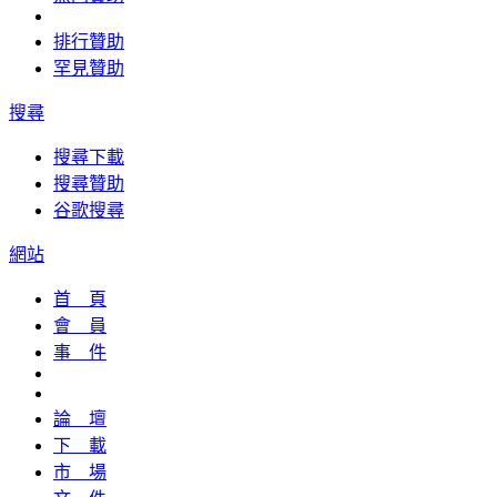
排行贊助
罕見贊助
搜尋
搜尋下載
搜尋贊助
谷歌搜尋
網站
首 頁
會 員
事 件
論 壇
下 載
市 場