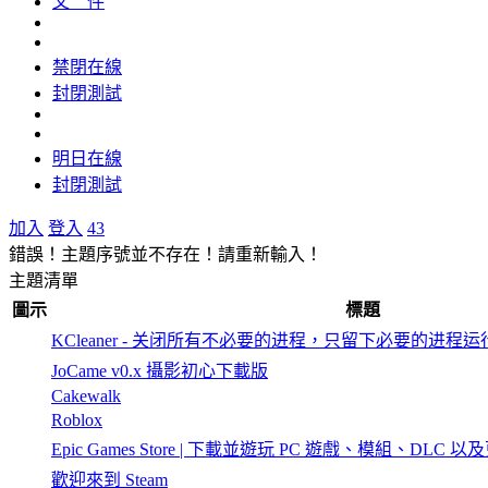
文 件
禁閉在線
封閉測試
明日在線
封閉測試
加入
登入
43
錯誤！主題序號並不存在！請重新輸入！
主題清單
圖示
標題
KCleaner - 关闭所有不必要的进程，只留下必要的进程运
JoCame v0.x 攝影初心下載版
Cakewalk
Roblox
Epic Games Store | 下載並遊玩 PC 遊戲、模組、DLC 以
歡迎來到 Steam