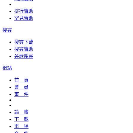
排行贊助
罕見贊助
搜尋
搜尋下載
搜尋贊助
谷歌搜尋
網站
首 頁
會 員
事 件
論 壇
下 載
市 場