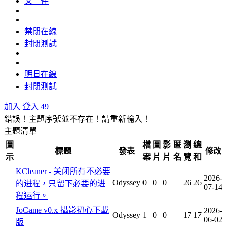
文 件
禁閉在線
封閉測試
明日在線
封閉測試
加入
登入
49
錯誤！主題序號並不存在！請重新輸入！
主題清單
圖
檔
圖
影
匿
瀏
總
標題
發表
修改
示
案
片
片
名
覽
和
KCleaner - 关闭所有不必要
2026-
Odyssey
0
0
0
26
26
的进程，只留下必要的进
07-14
程运行。
JoCame v0.x 攝影初心下載
2026-
Odyssey
1
0
0
17
17
06-02
版