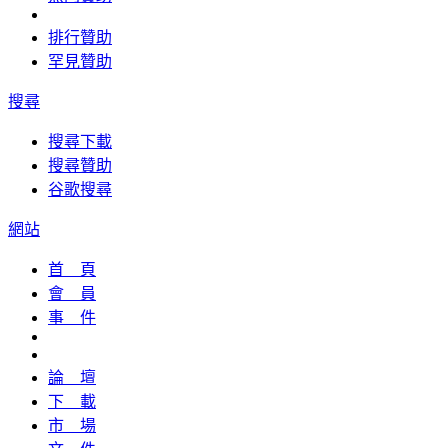
排行贊助
罕見贊助
搜尋
搜尋下載
搜尋贊助
谷歌搜尋
網站
首 頁
會 員
事 件
論 壇
下 載
市 場