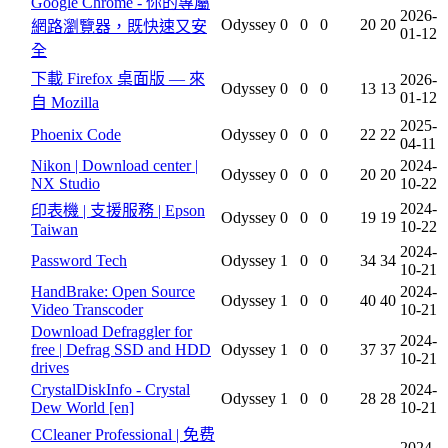
Google Chrome - 你的專屬
2026-
Odyssey
0
0
0
20
20
網路瀏覽器，既快速又安
01-12
全
下載 Firefox 桌面版 — 來
2026-
Odyssey
0
0
0
13
13
01-12
自 Mozilla
2025-
Phoenix Code
Odyssey
0
0
0
22
22
04-11
Nikon | Download center |
2024-
Odyssey
0
0
0
20
20
NX Studio
10-22
2024-
印表機 | 支援服務 | Epson
Odyssey
0
0
0
19
19
10-22
Taiwan
2024-
Password Tech
Odyssey
1
0
0
34
34
10-21
HandBrake: Open Source
2024-
Odyssey
1
0
0
40
40
Video Transcoder
10-21
Download Defraggler for
2024-
free | Defrag SSD and HDD
Odyssey
1
0
0
37
37
10-21
drives
CrystalDiskInfo - Crystal
2024-
Odyssey
1
0
0
28
28
Dew World [en]
10-21
CCleaner Professional | 免费
2024-