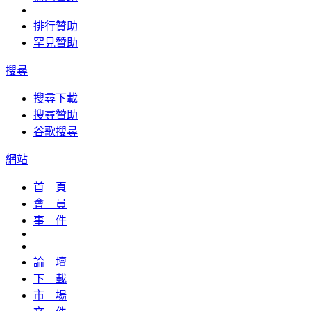
排行贊助
罕見贊助
搜尋
搜尋下載
搜尋贊助
谷歌搜尋
網站
首 頁
會 員
事 件
論 壇
下 載
市 場