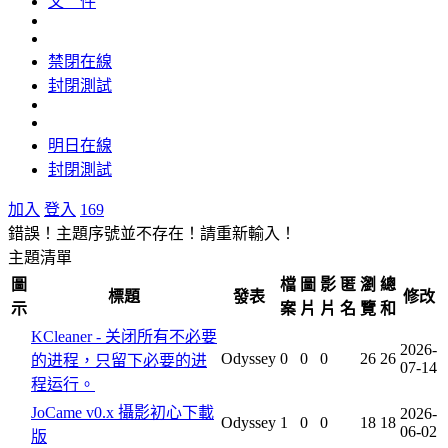
文 件
禁閉在線
封閉測試
明日在線
封閉測試
加入
登入
169
錯誤！主題序號並不存在！請重新輸入！
主題清單
圖
檔
圖
影
匿
瀏
總
標題
發表
修改
示
案
片
片
名
覽
和
KCleaner - 关闭所有不必要
2026-
Odyssey
0
0
0
26
26
的进程，只留下必要的进
07-14
程运行。
JoCame v0.x 攝影初心下載
2026-
Odyssey
1
0
0
18
18
06-02
版