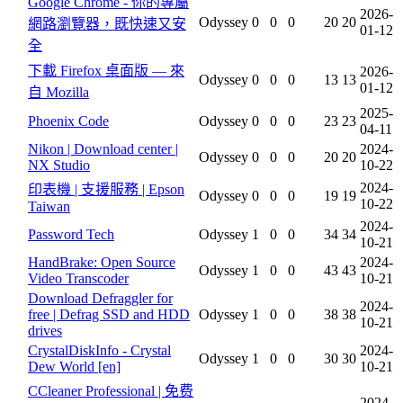
Google Chrome - 你的專屬
2026-
Odyssey
0
0
0
20
20
網路瀏覽器，既快速又安
01-12
全
下載 Firefox 桌面版 — 來
2026-
Odyssey
0
0
0
13
13
01-12
自 Mozilla
2025-
Phoenix Code
Odyssey
0
0
0
23
23
04-11
Nikon | Download center |
2024-
Odyssey
0
0
0
20
20
NX Studio
10-22
2024-
印表機 | 支援服務 | Epson
Odyssey
0
0
0
19
19
10-22
Taiwan
2024-
Password Tech
Odyssey
1
0
0
34
34
10-21
HandBrake: Open Source
2024-
Odyssey
1
0
0
43
43
Video Transcoder
10-21
Download Defraggler for
2024-
free | Defrag SSD and HDD
Odyssey
1
0
0
38
38
10-21
drives
CrystalDiskInfo - Crystal
2024-
Odyssey
1
0
0
30
30
Dew World [en]
10-21
CCleaner Professional | 免费
2024-