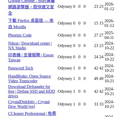
Google Chrome - 你的專屬
2026-
Odyssey
0
0
0
23
23
網路瀏覽器，既快速又安
01-12
全
下載 Firefox 桌面版 — 來
2026-
Odyssey
0
0
0
15
15
01-12
自 Mozilla
2025-
Phoenix Code
Odyssey
0
0
0
27
27
04-11
Nikon | Download center |
2024-
Odyssey
0
0
0
23
23
NX Studio
10-22
2024-
印表機 | 支援服務 | Epson
Odyssey
0
0
0
24
24
10-22
Taiwan
2024-
Password Tech
Odyssey
1
0
0
42
42
10-21
HandBrake: Open Source
2024-
Odyssey
1
0
0
49
49
Video Transcoder
10-21
Download Defraggler for
2024-
free | Defrag SSD and HDD
Odyssey
1
0
0
42
42
10-21
drives
CrystalDiskInfo - Crystal
2024-
Odyssey
1
0
0
33
33
Dew World [en]
10-21
CCleaner Professional | 免费
2024-