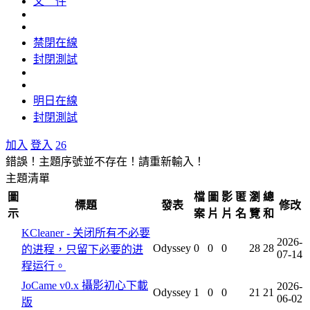
文 件
禁閉在線
封閉測試
明日在線
封閉測試
加入
登入
26
錯誤！主題序號並不存在！請重新輸入！
主題清單
圖
檔
圖
影
匿
瀏
總
標題
發表
修改
示
案
片
片
名
覽
和
KCleaner - 关闭所有不必要
2026-
Odyssey
0
0
0
28
28
的进程，只留下必要的进
07-14
程运行。
JoCame v0.x 攝影初心下載
2026-
Odyssey
1
0
0
21
21
06-02
版