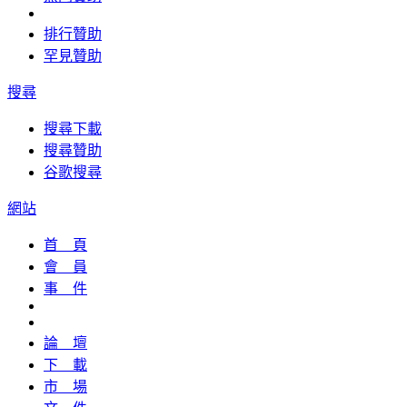
排行贊助
罕見贊助
搜尋
搜尋下載
搜尋贊助
谷歌搜尋
網站
首 頁
會 員
事 件
論 壇
下 載
市 場