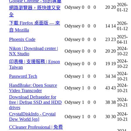
Google Chrome - 你的專屬
2026-
Odyssey
0
0
0
20
20
網路瀏覽器，既快速又安
01-12
全
下載 Firefox 桌面版 — 來
2026-
Odyssey
0
0
0
14
14
01-12
自 Mozilla
2025-
Phoenix Code
Odyssey
0
0
0
23
23
04-11
Nikon | Download center |
2024-
Odyssey
0
0
0
20
20
NX Studio
10-22
2024-
印表機 | 支援服務 | Epson
Odyssey
0
0
0
19
19
10-22
Taiwan
2024-
Password Tech
Odyssey
1
0
0
34
34
10-21
HandBrake: Open Source
2024-
Odyssey
1
0
0
43
43
Video Transcoder
10-21
Download Defraggler for
2024-
free | Defrag SSD and HDD
Odyssey
1
0
0
38
38
10-21
drives
CrystalDiskInfo - Crystal
2024-
Odyssey
1
0
0
30
30
Dew World [en]
10-21
CCleaner Professional | 免费
2024-