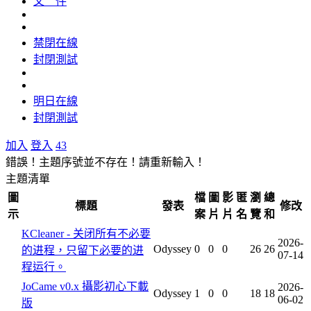
文 件
禁閉在線
封閉測試
明日在線
封閉測試
加入
登入
43
錯誤！主題序號並不存在！請重新輸入！
主題清單
圖
檔
圖
影
匿
瀏
總
標題
發表
修改
示
案
片
片
名
覽
和
KCleaner - 关闭所有不必要
2026-
Odyssey
0
0
0
26
26
的进程，只留下必要的进
07-14
程运行。
JoCame v0.x 攝影初心下載
2026-
Odyssey
1
0
0
18
18
06-02
版