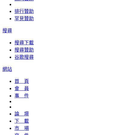
排行贊助
罕見贊助
搜尋
搜尋下載
搜尋贊助
谷歌搜尋
網站
首 頁
會 員
事 件
論 壇
下 載
市 場