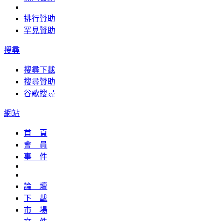
排行贊助
罕見贊助
搜尋
搜尋下載
搜尋贊助
谷歌搜尋
網站
首 頁
會 員
事 件
論 壇
下 載
市 場