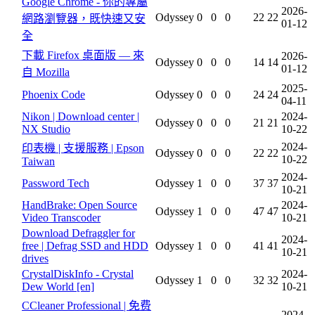
Google Chrome - 你的專屬
2026-
Odyssey
0
0
0
22
22
網路瀏覽器，既快速又安
01-12
全
下載 Firefox 桌面版 — 來
2026-
Odyssey
0
0
0
14
14
01-12
自 Mozilla
2025-
Phoenix Code
Odyssey
0
0
0
24
24
04-11
Nikon | Download center |
2024-
Odyssey
0
0
0
21
21
NX Studio
10-22
2024-
印表機 | 支援服務 | Epson
Odyssey
0
0
0
22
22
10-22
Taiwan
2024-
Password Tech
Odyssey
1
0
0
37
37
10-21
HandBrake: Open Source
2024-
Odyssey
1
0
0
47
47
Video Transcoder
10-21
Download Defraggler for
2024-
free | Defrag SSD and HDD
Odyssey
1
0
0
41
41
10-21
drives
CrystalDiskInfo - Crystal
2024-
Odyssey
1
0
0
32
32
Dew World [en]
10-21
CCleaner Professional | 免费
2024-