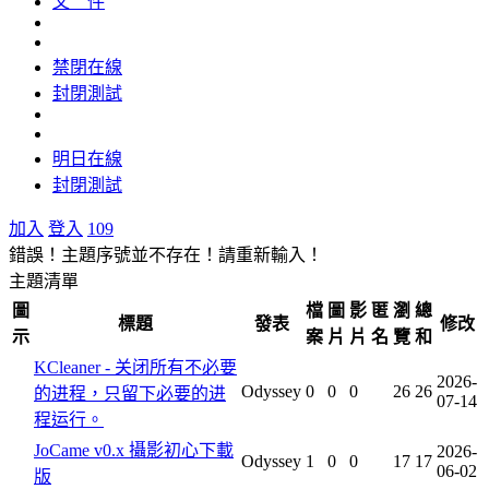
文 件
禁閉在線
封閉測試
明日在線
封閉測試
加入
登入
109
錯誤！主題序號並不存在！請重新輸入！
主題清單
圖
檔
圖
影
匿
瀏
總
標題
發表
修改
示
案
片
片
名
覽
和
KCleaner - 关闭所有不必要
2026-
Odyssey
0
0
0
26
26
的进程，只留下必要的进
07-14
程运行。
JoCame v0.x 攝影初心下載
2026-
Odyssey
1
0
0
17
17
06-02
版