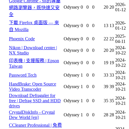
Google Chrome - 你的專屬
2026-
Odyssey
0
0
0
20
20
網路瀏覽器，既快速又安
01-12
全
下載 Firefox 桌面版 — 來
2026-
Odyssey
0
0
0
13
13
01-12
自 Mozilla
2025-
Phoenix Code
Odyssey
0
0
0
22
22
04-11
Nikon | Download center |
2024-
Odyssey
0
0
0
20
20
NX Studio
10-22
2024-
印表機 | 支援服務 | Epson
Odyssey
0
0
0
19
19
10-22
Taiwan
2024-
Password Tech
Odyssey
1
0
0
33
33
10-21
HandBrake: Open Source
2024-
Odyssey
1
0
0
39
39
Video Transcoder
10-21
Download Defraggler for
2024-
free | Defrag SSD and HDD
Odyssey
1
0
0
35
35
10-21
drives
CrystalDiskInfo - Crystal
2024-
Odyssey
1
0
0
28
28
Dew World [en]
10-21
CCleaner Professional | 免费
2024-