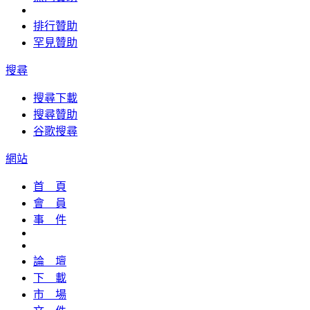
排行贊助
罕見贊助
搜尋
搜尋下載
搜尋贊助
谷歌搜尋
網站
首 頁
會 員
事 件
論 壇
下 載
市 場