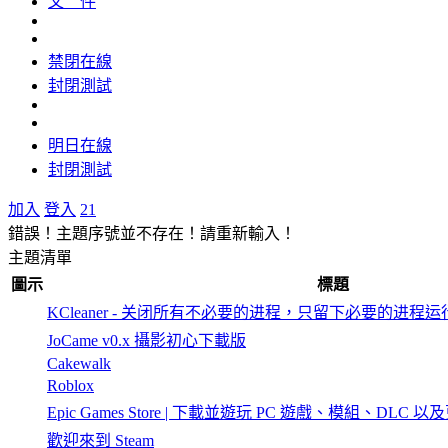
文 件
禁閉在線
封閉測試
明日在線
封閉測試
加入
登入
21
錯誤！主題序號並不存在！請重新輸入！
主題清單
圖示
標題
KCleaner - 关闭所有不必要的进程，只留下必要的进程运
JoCame v0.x 攝影初心下載版
Cakewalk
Roblox
Epic Games Store | 下載並遊玩 PC 遊戲、模組、DLC 以
歡迎來到 Steam