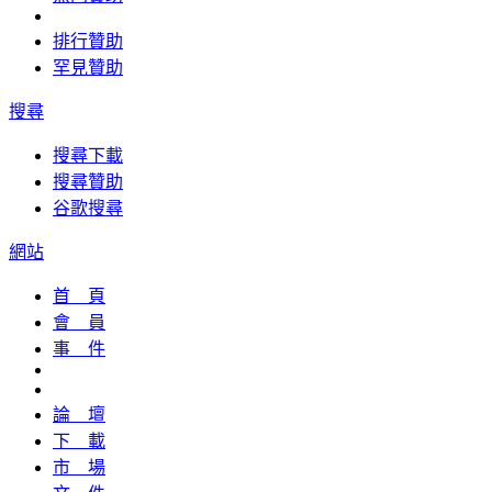
排行贊助
罕見贊助
搜尋
搜尋下載
搜尋贊助
谷歌搜尋
網站
首 頁
會 員
事 件
論 壇
下 載
市 場