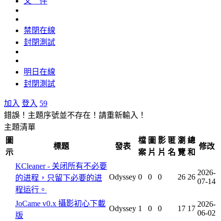
文 件
禁閉在線
封閉測試
明日在線
封閉測試
加入
登入
59
錯誤！主題序號並不存在！請重新輸入！
主題清單
圖
檔
圖
影
匿
瀏
總
標題
發表
修改
示
案
片
片
名
覽
和
KCleaner - 关闭所有不必要
2026-
Odyssey
0
0
0
26
26
的进程，只留下必要的进
07-14
程运行。
JoCame v0.x 攝影初心下載
2026-
Odyssey
1
0
0
17
17
06-02
版