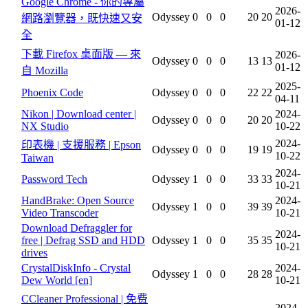
Google Chrome - 你的專屬
2026-
Odyssey
0
0
0
20
20
網路瀏覽器，既快速又安
01-12
全
下載 Firefox 桌面版 — 來
2026-
Odyssey
0
0
0
13
13
01-12
自 Mozilla
2025-
Phoenix Code
Odyssey
0
0
0
22
22
04-11
Nikon | Download center |
2024-
Odyssey
0
0
0
20
20
NX Studio
10-22
2024-
印表機 | 支援服務 | Epson
Odyssey
0
0
0
19
19
10-22
Taiwan
2024-
Password Tech
Odyssey
1
0
0
33
33
10-21
HandBrake: Open Source
2024-
Odyssey
1
0
0
39
39
Video Transcoder
10-21
Download Defraggler for
2024-
free | Defrag SSD and HDD
Odyssey
1
0
0
35
35
10-21
drives
CrystalDiskInfo - Crystal
2024-
Odyssey
1
0
0
28
28
Dew World [en]
10-21
CCleaner Professional | 免费
2024-