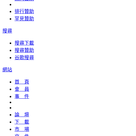
排行贊助
罕見贊助
搜尋
搜尋下載
搜尋贊助
谷歌搜尋
網站
首 頁
會 員
事 件
論 壇
下 載
市 場