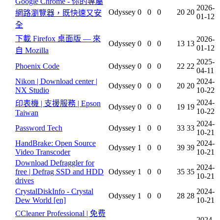
Google Chrome - 你的專屬
2026-
Odyssey
0
0
0
20
20
網路瀏覽器，既快速又安
01-12
全
下載 Firefox 桌面版 — 來
2026-
Odyssey
0
0
0
13
13
01-12
自 Mozilla
2025-
Phoenix Code
Odyssey
0
0
0
22
22
04-11
Nikon | Download center |
2024-
Odyssey
0
0
0
20
20
NX Studio
10-22
2024-
印表機 | 支援服務 | Epson
Odyssey
0
0
0
19
19
10-22
Taiwan
2024-
Password Tech
Odyssey
1
0
0
33
33
10-21
HandBrake: Open Source
2024-
Odyssey
1
0
0
39
39
Video Transcoder
10-21
Download Defraggler for
2024-
free | Defrag SSD and HDD
Odyssey
1
0
0
35
35
10-21
drives
CrystalDiskInfo - Crystal
2024-
Odyssey
1
0
0
28
28
Dew World [en]
10-21
CCleaner Professional | 免费
2024-