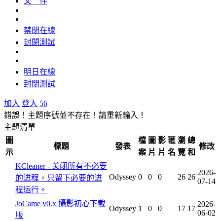
文 件
禁閉在線
封閉測試
明日在線
封閉測試
加入
登入
56
錯誤！主題序號並不存在！請重新輸入！
主題清單
圖
檔
圖
影
匿
瀏
總
標題
發表
修改
示
案
片
片
名
覽
和
KCleaner - 关闭所有不必要
2026-
Odyssey
0
0
0
26
26
的进程，只留下必要的进
07-14
程运行。
JoCame v0.x 攝影初心下載
2026-
Odyssey
1
0
0
17
17
06-02
版