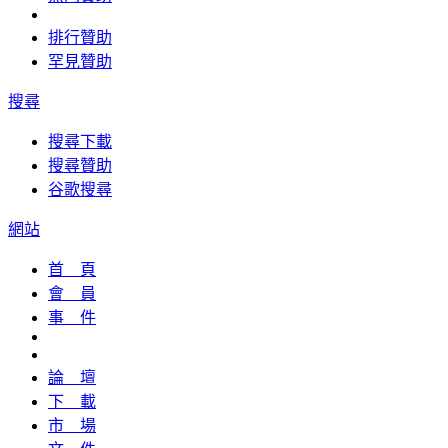
排行贊助
罕見贊助
搜尋
搜尋下載
搜尋贊助
谷歌搜尋
網站
首 頁
會 員
事 件
論 壇
下 載
市 場