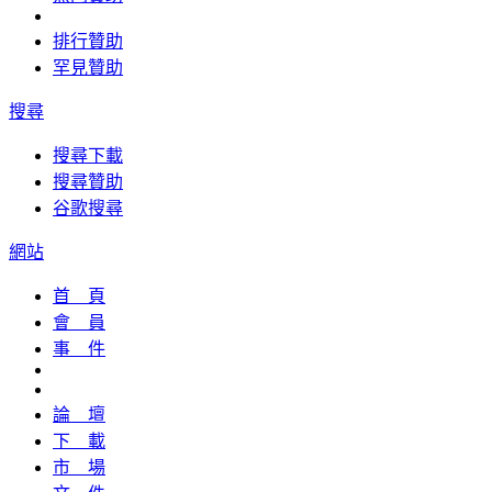
排行贊助
罕見贊助
搜尋
搜尋下載
搜尋贊助
谷歌搜尋
網站
首 頁
會 員
事 件
論 壇
下 載
市 場