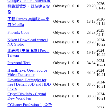
Google Chrome - 你的專屬
2026-
Odyssey
0
0
0
20
20
網路瀏覽器，既快速又安
01-12
全
下載 Firefox 桌面版 — 來
2026-
Odyssey
0
0
0
13
13
01-12
自 Mozilla
2025-
Phoenix Code
Odyssey
0
0
0
23
23
04-11
Nikon | Download center |
2024-
Odyssey
0
0
0
20
20
NX Studio
10-22
2024-
印表機 | 支援服務 | Epson
Odyssey
0
0
0
19
19
10-22
Taiwan
2024-
Password Tech
Odyssey
1
0
0
34
34
10-21
HandBrake: Open Source
2024-
Odyssey
1
0
0
43
43
Video Transcoder
10-21
Download Defraggler for
2024-
free | Defrag SSD and HDD
Odyssey
1
0
0
38
38
10-21
drives
CrystalDiskInfo - Crystal
2024-
Odyssey
1
0
0
30
30
Dew World [en]
10-21
CCleaner Professional | 免费
2024-