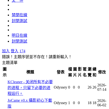
文 件
禁閉在線
封閉測試
明日在線
封閉測試
加入
登入
174
錯誤！主題序號並不存在！請重新輸入！
主題清單
圖
檔
圖
影
匿
瀏
總
標題
發表
修改
示
案
片
片
名
覽
和
KCleaner - 关闭所有不必要
2026-
Odyssey
0
0
0
26
26
的进程，只留下必要的进
07-14
程运行。
JoCame v0.x 攝影初心下載
2026-
Odyssey
1
0
0
18
18
06-02
版