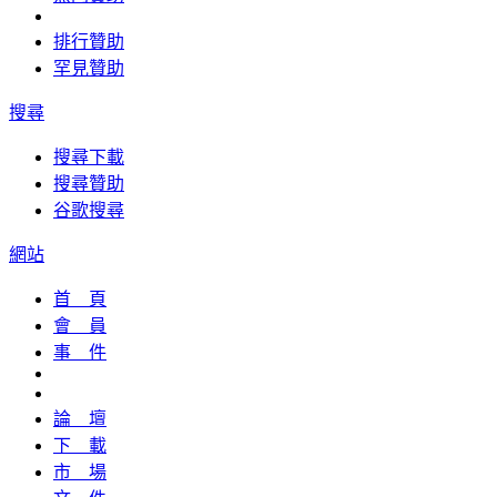
排行贊助
罕見贊助
搜尋
搜尋下載
搜尋贊助
谷歌搜尋
網站
首 頁
會 員
事 件
論 壇
下 載
市 場