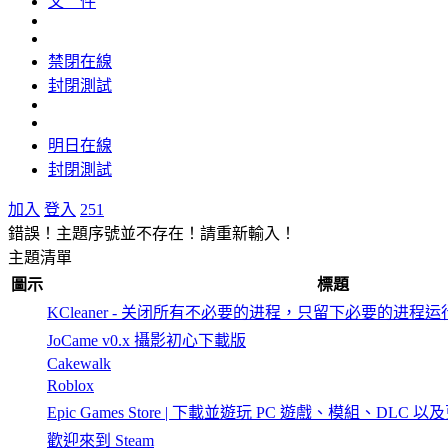
文 件
禁閉在線
封閉測試
明日在線
封閉測試
加入
登入
251
錯誤！主題序號並不存在！請重新輸入！
主題清單
圖示
標題
KCleaner - 关闭所有不必要的进程，只留下必要的进程运
JoCame v0.x 攝影初心下載版
Cakewalk
Roblox
Epic Games Store | 下載並遊玩 PC 遊戲、模組、DLC 以
歡迎來到 Steam