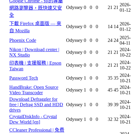
Google Chrome - 你的專屬
2026-
Odyssey
0
0
0
21
21
網路瀏覽器，既快速又安
01-12
全
下載 Firefox 桌面版 — 來
2026-
Odyssey
0
0
0
14
14
01-12
自 Mozilla
2025-
Phoenix Code
Odyssey
0
0
0
24
24
04-11
Nikon | Download center |
2024-
Odyssey
0
0
0
21
21
NX Studio
10-22
2024-
印表機 | 支援服務 | Epson
Odyssey
0
0
0
21
21
10-22
Taiwan
2024-
Password Tech
Odyssey
1
0
0
35
35
10-21
HandBrake: Open Source
2024-
Odyssey
1
0
0
45
45
Video Transcoder
10-21
Download Defraggler for
2024-
free | Defrag SSD and HDD
Odyssey
1
0
0
39
39
10-21
drives
CrystalDiskInfo - Crystal
2024-
Odyssey
1
0
0
32
32
Dew World [en]
10-21
CCleaner Professional | 免费
2024-