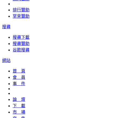
排行贊助
罕見贊助
搜尋
搜尋下載
搜尋贊助
谷歌搜尋
網站
首 頁
會 員
事 件
論 壇
下 載
市 場