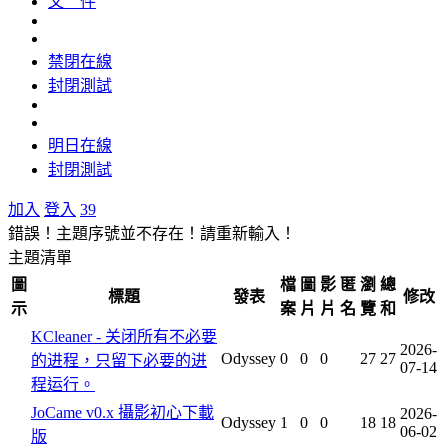
文 件
禁閉在線
封閉測試
明日在線
封閉測試
加入
登入
39
錯誤！主題序號並不存在！請重新輸入！
主題清單
圖
檔
圖
影
匿
瀏
總
標題
發表
修改
示
案
片
片
名
覽
和
KCleaner - 关闭所有不必要
2026-
Odyssey
0
0
0
27
27
的进程，只留下必要的进
07-14
程运行。
JoCame v0.x 攝影初心下載
2026-
Odyssey
1
0
0
18
18
06-02
版