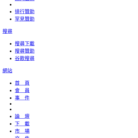
排行贊助
罕見贊助
搜尋
搜尋下載
搜尋贊助
谷歌搜尋
網站
首 頁
會 員
事 件
論 壇
下 載
市 場