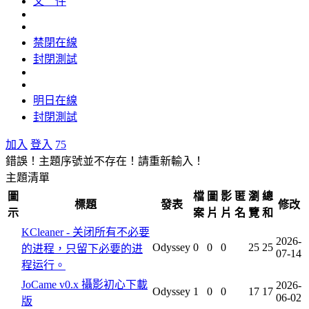
文 件
禁閉在線
封閉測試
明日在線
封閉測試
加入
登入
75
錯誤！主題序號並不存在！請重新輸入！
主題清單
圖
檔
圖
影
匿
瀏
總
標題
發表
修改
示
案
片
片
名
覽
和
KCleaner - 关闭所有不必要
2026-
Odyssey
0
0
0
25
25
的进程，只留下必要的进
07-14
程运行。
JoCame v0.x 攝影初心下載
2026-
Odyssey
1
0
0
17
17
06-02
版