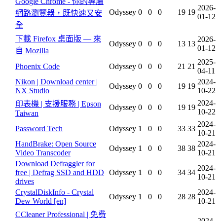
Google Chrome - 你的專屬
2026-
Odyssey
0
0
0
19
19
網路瀏覽器，既快速又安
01-12
全
下載 Firefox 桌面版 — 來
2026-
Odyssey
0
0
0
13
13
01-12
自 Mozilla
2025-
Phoenix Code
Odyssey
0
0
0
21
21
04-11
Nikon | Download center |
2024-
Odyssey
0
0
0
19
19
NX Studio
10-22
2024-
印表機 | 支援服務 | Epson
Odyssey
0
0
0
19
19
10-22
Taiwan
2024-
Password Tech
Odyssey
1
0
0
33
33
10-21
HandBrake: Open Source
2024-
Odyssey
1
0
0
38
38
Video Transcoder
10-21
Download Defraggler for
2024-
free | Defrag SSD and HDD
Odyssey
1
0
0
34
34
10-21
drives
CrystalDiskInfo - Crystal
2024-
Odyssey
1
0
0
28
28
Dew World [en]
10-21
CCleaner Professional | 免费
2024-