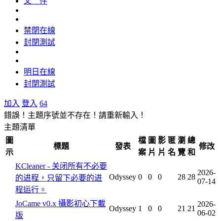
文 件
禁閉在線
封閉測試
明日在線
封閉測試
加入
登入
64
錯誤！主題序號並不存在！請重新輸入！
主題清單
圖
檔
圖
影
匿
瀏
總
標題
發表
修改
示
案
片
片
名
覽
和
KCleaner - 关闭所有不必要
2026-
Odyssey
0
0
0
28
28
的进程，只留下必要的进
07-14
程运行。
JoCame v0.x 攝影初心下載
2026-
Odyssey
1
0
0
21
21
06-02
版