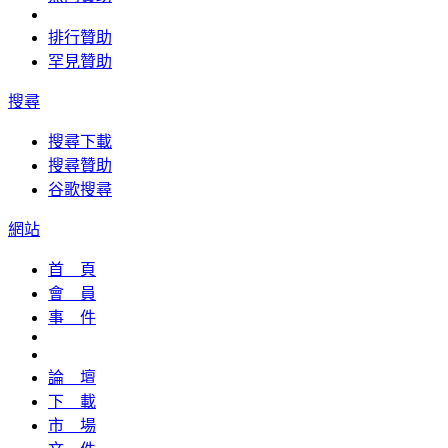
排行贊助
罕見贊助
搜尋
搜尋下載
搜尋贊助
谷歌搜尋
網站
首 頁
會 員
事 件
論 壇
下 載
市 場