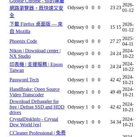
Google Chrome - 你的專屬
2026-
Odyssey
0
0
0
23
23
網路瀏覽器，既快速又安
01-12
全
下載 Firefox 桌面版 — 來
2026-
Odyssey
0
0
0
15
15
01-12
自 Mozilla
2025-
Phoenix Code
Odyssey
0
0
0
27
27
04-11
Nikon | Download center |
2024-
Odyssey
0
0
0
24
24
NX Studio
10-22
2024-
印表機 | 支援服務 | Epson
Odyssey
0
0
0
24
24
10-22
Taiwan
2024-
Password Tech
Odyssey
1
0
0
42
42
10-21
HandBrake: Open Source
2024-
Odyssey
1
0
0
49
49
Video Transcoder
10-21
Download Defraggler for
2024-
free | Defrag SSD and HDD
Odyssey
1
0
0
42
42
10-21
drives
CrystalDiskInfo - Crystal
2024-
Odyssey
1
0
0
34
34
Dew World [en]
10-21
CCleaner Professional | 免费
2024-