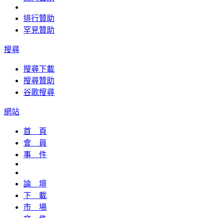
排行贊助
罕見贊助
搜尋
搜尋下載
搜尋贊助
谷歌搜尋
網站
首 頁
會 員
事 件
論 壇
下 載
市 場