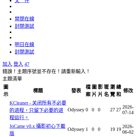
文 件
禁閉在線
封閉測試
明日在線
封閉測試
加入
登入
47
錯誤！主題序號並不存在！請重新輸入！
主題清單
圖
檔
圖
影
匿
瀏
總
標題
發表
修改
示
案
片
片
名
覽
和
KCleaner - 关闭所有不必要
2026-
Odyssey
0
0
0
27
27
的进程，只留下必要的进
07-14
程运行。
JoCame v0.x 攝影初心下載
2026-
Odyssey
1
0
0
19
19
06-02
版