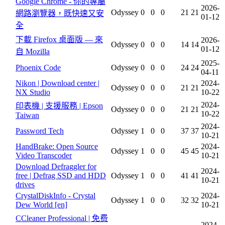
Google Chrome - 你的專屬
2026-
Odyssey
0
0
0
21
21
網路瀏覽器，既快速又安
01-12
全
下載 Firefox 桌面版 — 來
2026-
Odyssey
0
0
0
14
14
01-12
自 Mozilla
2025-
Phoenix Code
Odyssey
0
0
0
24
24
04-11
Nikon | Download center |
2024-
Odyssey
0
0
0
21
21
NX Studio
10-22
2024-
印表機 | 支援服務 | Epson
Odyssey
0
0
0
21
21
10-22
Taiwan
2024-
Password Tech
Odyssey
1
0
0
37
37
10-21
HandBrake: Open Source
2024-
Odyssey
1
0
0
45
45
Video Transcoder
10-21
Download Defraggler for
2024-
free | Defrag SSD and HDD
Odyssey
1
0
0
41
41
10-21
drives
CrystalDiskInfo - Crystal
2024-
Odyssey
1
0
0
32
32
Dew World [en]
10-21
CCleaner Professional | 免费
2024-