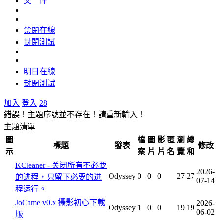
文 件
禁閉在線
封閉測試
明日在線
封閉測試
加入
登入
28
錯誤！主題序號並不存在！請重新輸入！
主題清單
圖
檔
圖
影
匿
瀏
總
標題
發表
修改
示
案
片
片
名
覽
和
KCleaner - 关闭所有不必要
2026-
Odyssey
0
0
0
27
27
的进程，只留下必要的进
07-14
程运行。
JoCame v0.x 攝影初心下載
2026-
Odyssey
1
0
0
19
19
06-02
版