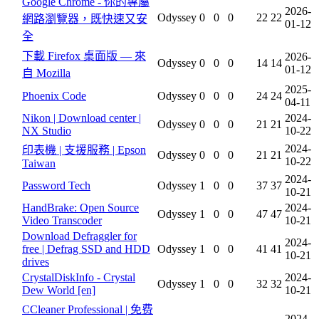
Google Chrome - 你的專屬
2026-
Odyssey
0
0
0
22
22
網路瀏覽器，既快速又安
01-12
全
下載 Firefox 桌面版 — 來
2026-
Odyssey
0
0
0
14
14
01-12
自 Mozilla
2025-
Phoenix Code
Odyssey
0
0
0
24
24
04-11
Nikon | Download center |
2024-
Odyssey
0
0
0
21
21
NX Studio
10-22
2024-
印表機 | 支援服務 | Epson
Odyssey
0
0
0
21
21
10-22
Taiwan
2024-
Password Tech
Odyssey
1
0
0
37
37
10-21
HandBrake: Open Source
2024-
Odyssey
1
0
0
47
47
Video Transcoder
10-21
Download Defraggler for
2024-
free | Defrag SSD and HDD
Odyssey
1
0
0
41
41
10-21
drives
CrystalDiskInfo - Crystal
2024-
Odyssey
1
0
0
32
32
Dew World [en]
10-21
CCleaner Professional | 免费
2024-