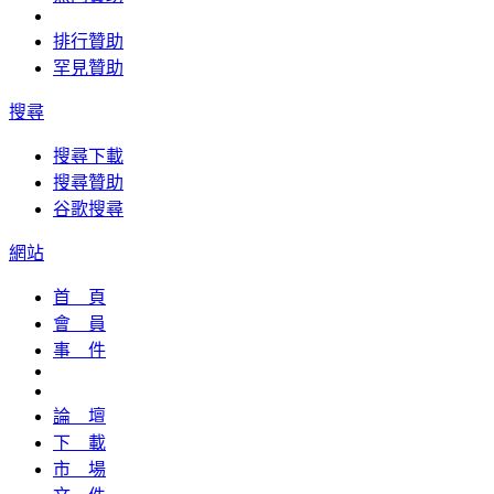
排行贊助
罕見贊助
搜尋
搜尋下載
搜尋贊助
谷歌搜尋
網站
首 頁
會 員
事 件
論 壇
下 載
市 場