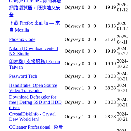
Google Chrome - 你的專屬
2026-
Odyssey
0
0
0
19
19
網路瀏覽器，既快速又安
01-12
全
下載 Firefox 桌面版 — 來
2026-
Odyssey
0
0
0
13
13
01-12
自 Mozilla
2025-
Phoenix Code
Odyssey
0
0
0
21
21
04-11
Nikon | Download center |
2024-
Odyssey
0
0
0
19
19
NX Studio
10-22
2024-
印表機 | 支援服務 | Epson
Odyssey
0
0
0
19
19
10-22
Taiwan
2024-
Password Tech
Odyssey
1
0
0
33
33
10-21
HandBrake: Open Source
2024-
Odyssey
1
0
0
38
38
Video Transcoder
10-21
Download Defraggler for
2024-
free | Defrag SSD and HDD
Odyssey
1
0
0
33
33
10-21
drives
CrystalDiskInfo - Crystal
2024-
Odyssey
1
0
0
28
28
Dew World [en]
10-21
CCleaner Professional | 免费
2024-