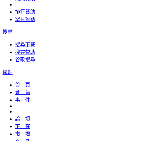
排行贊助
罕見贊助
搜尋
搜尋下載
搜尋贊助
谷歌搜尋
網站
首 頁
會 員
事 件
論 壇
下 載
市 場