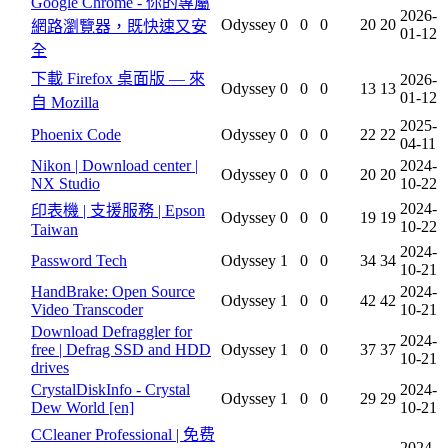
Google Chrome - 你的專屬
2026-
Odyssey
0
0
0
20
20
網路瀏覽器，既快速又安
01-12
全
下載 Firefox 桌面版 — 來
2026-
Odyssey
0
0
0
13
13
01-12
自 Mozilla
2025-
Phoenix Code
Odyssey
0
0
0
22
22
04-11
Nikon | Download center |
2024-
Odyssey
0
0
0
20
20
NX Studio
10-22
2024-
印表機 | 支援服務 | Epson
Odyssey
0
0
0
19
19
10-22
Taiwan
2024-
Password Tech
Odyssey
1
0
0
34
34
10-21
HandBrake: Open Source
2024-
Odyssey
1
0
0
42
42
Video Transcoder
10-21
Download Defraggler for
2024-
free | Defrag SSD and HDD
Odyssey
1
0
0
37
37
10-21
drives
CrystalDiskInfo - Crystal
2024-
Odyssey
1
0
0
29
29
Dew World [en]
10-21
CCleaner Professional | 免费
2024-