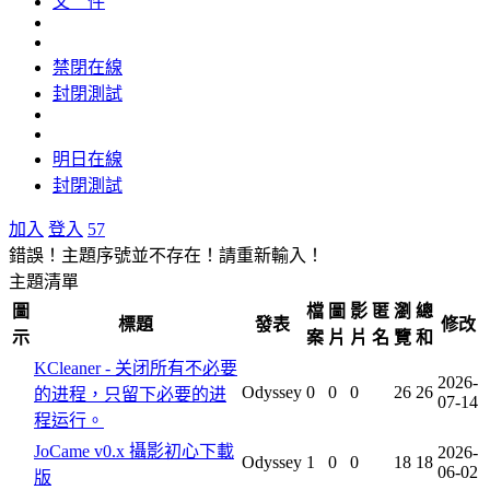
文 件
禁閉在線
封閉測試
明日在線
封閉測試
加入
登入
57
錯誤！主題序號並不存在！請重新輸入！
主題清單
圖
檔
圖
影
匿
瀏
總
標題
發表
修改
示
案
片
片
名
覽
和
KCleaner - 关闭所有不必要
2026-
Odyssey
0
0
0
26
26
的进程，只留下必要的进
07-14
程运行。
JoCame v0.x 攝影初心下載
2026-
Odyssey
1
0
0
18
18
06-02
版