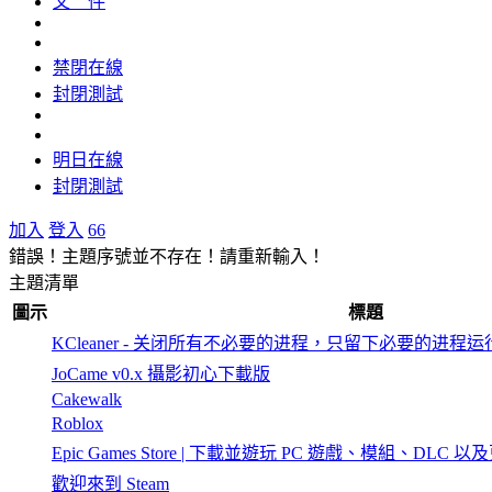
文 件
禁閉在線
封閉測試
明日在線
封閉測試
加入
登入
66
錯誤！主題序號並不存在！請重新輸入！
主題清單
圖示
標題
KCleaner - 关闭所有不必要的进程，只留下必要的进程运
JoCame v0.x 攝影初心下載版
Cakewalk
Roblox
Epic Games Store | 下載並遊玩 PC 遊戲、模組、DLC 以
歡迎來到 Steam