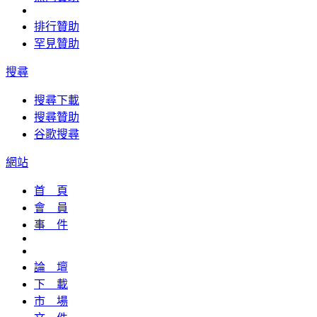
排行贊助
罕見贊助
搜尋
搜尋下載
搜尋贊助
谷歌搜尋
網站
首 頁
會 員
事 件
論 壇
下 載
市 場