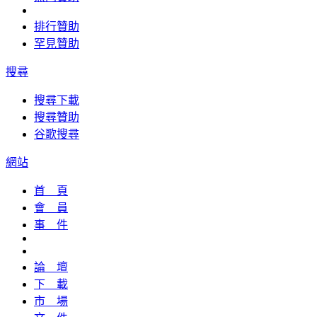
排行贊助
罕見贊助
搜尋
搜尋下載
搜尋贊助
谷歌搜尋
網站
首 頁
會 員
事 件
論 壇
下 載
市 場