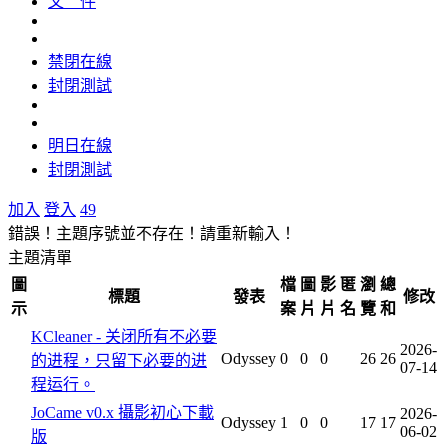
文 件
禁閉在線
封閉測試
明日在線
封閉測試
加入
登入
49
錯誤！主題序號並不存在！請重新輸入！
主題清單
圖
檔
圖
影
匿
瀏
總
標題
發表
修改
示
案
片
片
名
覽
和
KCleaner - 关闭所有不必要
2026-
Odyssey
0
0
0
26
26
的进程，只留下必要的进
07-14
程运行。
JoCame v0.x 攝影初心下載
2026-
Odyssey
1
0
0
17
17
06-02
版