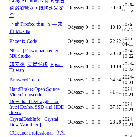
Google Chrome - 你的專屬
2026-
Odyssey
0
0
0
20
20
網路瀏覽器，既快速又安
01-12
全
下載 Firefox 桌面版 — 來
2026-
Odyssey
0
0
0
13
13
01-12
自 Mozilla
2025-
Phoenix Code
Odyssey
0
0
0
22
22
04-11
Nikon | Download center |
2024-
Odyssey
0
0
0
20
20
NX Studio
10-22
2024-
印表機 | 支援服務 | Epson
Odyssey
0
0
0
19
19
10-22
Taiwan
2024-
Password Tech
Odyssey
1
0
0
34
34
10-21
HandBrake: Open Source
2024-
Odyssey
1
0
0
41
41
Video Transcoder
10-21
Download Defraggler for
2024-
free | Defrag SSD and HDD
Odyssey
1
0
0
37
37
10-21
drives
CrystalDiskInfo - Crystal
2024-
Odyssey
1
0
0
28
28
Dew World [en]
10-21
CCleaner Professional | 免费
2024-