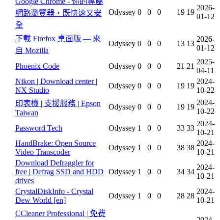
Google Chrome - 你的專屬
2026-
Odyssey
0
0
0
19
19
網路瀏覽器，既快速又安
01-12
全
下載 Firefox 桌面版 — 來
2026-
Odyssey
0
0
0
13
13
01-12
自 Mozilla
2025-
Phoenix Code
Odyssey
0
0
0
21
21
04-11
Nikon | Download center |
2024-
Odyssey
0
0
0
19
19
NX Studio
10-22
2024-
印表機 | 支援服務 | Epson
Odyssey
0
0
0
19
19
10-22
Taiwan
2024-
Password Tech
Odyssey
1
0
0
33
33
10-21
HandBrake: Open Source
2024-
Odyssey
1
0
0
38
38
Video Transcoder
10-21
Download Defraggler for
2024-
free | Defrag SSD and HDD
Odyssey
1
0
0
34
34
10-21
drives
CrystalDiskInfo - Crystal
2024-
Odyssey
1
0
0
28
28
Dew World [en]
10-21
CCleaner Professional | 免费
2024-