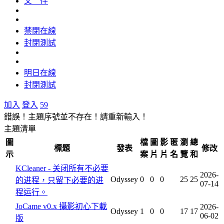
文 件
禁閉在線
封閉測試
明日在線
封閉測試
加入
登入
59
錯誤！主題序號並不存在！請重新輸入！
主題清單
圖
檔
圖
影
匿
瀏
總
標題
發表
修改
示
案
片
片
名
覽
和
KCleaner - 关闭所有不必要
2026-
Odyssey
0
0
0
25
25
的进程，只留下必要的进
07-14
程运行。
JoCame v0.x 攝影初心下載
2026-
Odyssey
1
0
0
17
17
06-02
版