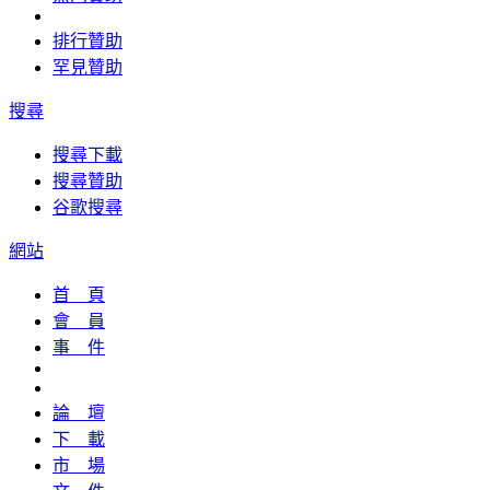
排行贊助
罕見贊助
搜尋
搜尋下載
搜尋贊助
谷歌搜尋
網站
首 頁
會 員
事 件
論 壇
下 載
市 場