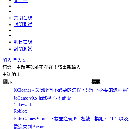
文 件
禁閉在線
封閉測試
明日在線
封閉測試
加入
登入
58
錯誤！主題序號並不存在！請重新輸入！
主題清單
圖示
標題
KCleaner - 关闭所有不必要的进程，只留下必要的进程运
JoCame v0.x 攝影初心下載版
Cakewalk
Roblox
Epic Games Store | 下載並遊玩 PC 遊戲、模組、DLC 以
歡迎來到 Steam