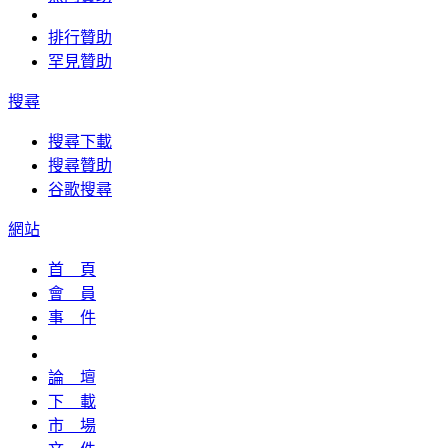
排行贊助
罕見贊助
搜尋
搜尋下載
搜尋贊助
谷歌搜尋
網站
首 頁
會 員
事 件
論 壇
下 載
市 場