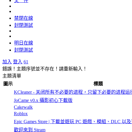
文 件
禁閉在線
封閉測試
明日在線
封閉測試
加入
登入
61
錯誤！主題序號並不存在！請重新輸入！
主題清單
圖示
標題
KCleaner - 关闭所有不必要的进程，只留下必要的进程运
JoCame v0.x 攝影初心下載版
Cakewalk
Roblox
Epic Games Store | 下載並遊玩 PC 遊戲、模組、DLC 以
歡迎來到 Steam