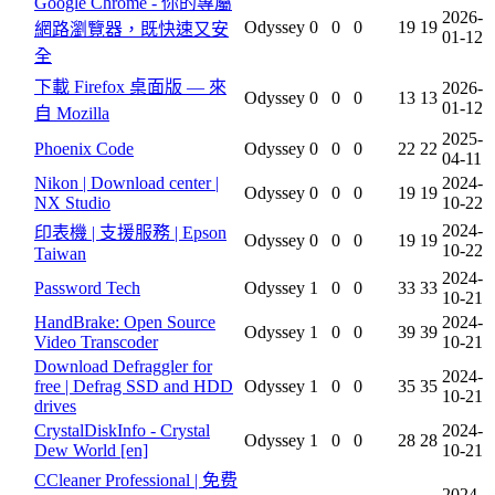
Google Chrome - 你的專屬
2026-
Odyssey
0
0
0
19
19
網路瀏覽器，既快速又安
01-12
全
下載 Firefox 桌面版 — 來
2026-
Odyssey
0
0
0
13
13
01-12
自 Mozilla
2025-
Phoenix Code
Odyssey
0
0
0
22
22
04-11
Nikon | Download center |
2024-
Odyssey
0
0
0
19
19
NX Studio
10-22
2024-
印表機 | 支援服務 | Epson
Odyssey
0
0
0
19
19
10-22
Taiwan
2024-
Password Tech
Odyssey
1
0
0
33
33
10-21
HandBrake: Open Source
2024-
Odyssey
1
0
0
39
39
Video Transcoder
10-21
Download Defraggler for
2024-
free | Defrag SSD and HDD
Odyssey
1
0
0
35
35
10-21
drives
CrystalDiskInfo - Crystal
2024-
Odyssey
1
0
0
28
28
Dew World [en]
10-21
CCleaner Professional | 免费
2024-