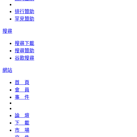
排行贊助
罕見贊助
搜尋
搜尋下載
搜尋贊助
谷歌搜尋
網站
首 頁
會 員
事 件
論 壇
下 載
市 場