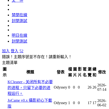
文 件
禁閉在線
封閉測試
明日在線
封閉測試
加入
登入
52
錯誤！主題序號並不存在！請重新輸入！
主題清單
圖
檔
圖
影
匿
瀏
總
標題
發表
修改
示
案
片
片
名
覽
和
KCleaner - 关闭所有不必要
2026-
Odyssey
0
0
0
26
26
的进程，只留下必要的进
07-14
程运行。
JoCame v0.x 攝影初心下載
2026-
Odyssey
1
0
0
17
17
06-02
版