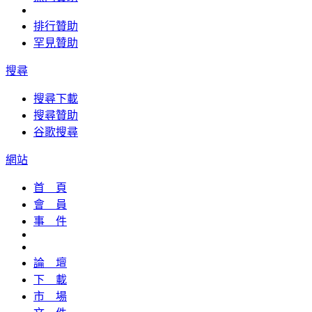
排行贊助
罕見贊助
搜尋
搜尋下載
搜尋贊助
谷歌搜尋
網站
首 頁
會 員
事 件
論 壇
下 載
市 場