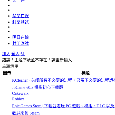
文 件
禁閉在線
封閉測試
明日在線
封閉測試
加入
登入
61
錯誤！主題序號並不存在！請重新輸入！
主題清單
圖示
標題
KCleaner - 关闭所有不必要的进程，只留下必要的进程运
JoCame v0.x 攝影初心下載版
Cakewalk
Roblox
Epic Games Store | 下載並遊玩 PC 遊戲、模組、DLC 以
歡迎來到 Steam