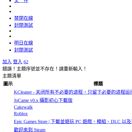
文 件
禁閉在線
封閉測試
明日在線
封閉測試
加入
登入
62
錯誤！主題序號並不存在！請重新輸入！
主題清單
圖示
標題
KCleaner - 关闭所有不必要的进程，只留下必要的进程运
JoCame v0.x 攝影初心下載版
Cakewalk
Roblox
Epic Games Store | 下載並遊玩 PC 遊戲、模組、DLC 以
歡迎來到 Steam