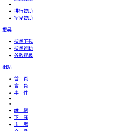
排行贊助
罕見贊助
搜尋
搜尋下載
搜尋贊助
谷歌搜尋
網站
首 頁
會 員
事 件
論 壇
下 載
市 場