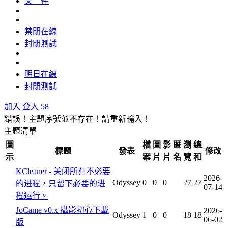
文 件
禁閉在線
封閉測試
明日在線
封閉測試
加入
登入
58
錯誤！主題序號並不存在！請重新輸入！
主題清單
圖
檔
圖
影
匿
瀏
總
標題
發表
修改
示
案
片
片
名
覽
和
KCleaner - 关闭所有不必要
2026-
Odyssey
0
0
0
27
27
的进程，只留下必要的进
07-14
程运行。
JoCame v0.x 攝影初心下載
2026-
Odyssey
1
0
0
18
18
06-02
版