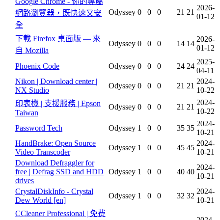
Google Chrome - 你的專屬
2026-
Odyssey
0
0
0
21
21
網路瀏覽器，既快速又安
01-12
全
下載 Firefox 桌面版 — 來
2026-
Odyssey
0
0
0
14
14
01-12
自 Mozilla
2025-
Phoenix Code
Odyssey
0
0
0
24
24
04-11
Nikon | Download center |
2024-
Odyssey
0
0
0
21
21
NX Studio
10-22
2024-
印表機 | 支援服務 | Epson
Odyssey
0
0
0
21
21
10-22
Taiwan
2024-
Password Tech
Odyssey
1
0
0
35
35
10-21
HandBrake: Open Source
2024-
Odyssey
1
0
0
45
45
Video Transcoder
10-21
Download Defraggler for
2024-
free | Defrag SSD and HDD
Odyssey
1
0
0
40
40
10-21
drives
CrystalDiskInfo - Crystal
2024-
Odyssey
1
0
0
32
32
Dew World [en]
10-21
CCleaner Professional | 免费
2024-