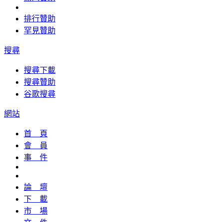
排行贊助
罕見贊助
搜尋
搜尋下載
搜尋贊助
谷歌搜尋
網站
首 頁
會 員
事 件
論 壇
下 載
市 場