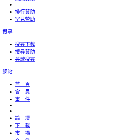
排行贊助
罕見贊助
搜尋
搜尋下載
搜尋贊助
谷歌搜尋
網站
首 頁
會 員
事 件
論 壇
下 載
市 場