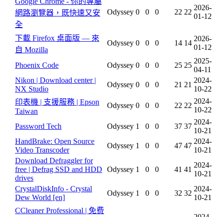
Google Chrome - 你的專屬
2026-
Odyssey
0
0
0
22
22
網路瀏覽器，既快速又安
01-12
全
下載 Firefox 桌面版 — 來
2026-
Odyssey
0
0
0
14
14
01-12
自 Mozilla
2025-
Phoenix Code
Odyssey
0
0
0
25
25
04-11
Nikon | Download center |
2024-
Odyssey
0
0
0
21
21
NX Studio
10-22
2024-
印表機 | 支援服務 | Epson
Odyssey
0
0
0
22
22
10-22
Taiwan
2024-
Password Tech
Odyssey
1
0
0
37
37
10-21
HandBrake: Open Source
2024-
Odyssey
1
0
0
47
47
Video Transcoder
10-21
Download Defraggler for
2024-
free | Defrag SSD and HDD
Odyssey
1
0
0
41
41
10-21
drives
CrystalDiskInfo - Crystal
2024-
Odyssey
1
0
0
32
32
Dew World [en]
10-21
CCleaner Professional | 免费
2024-