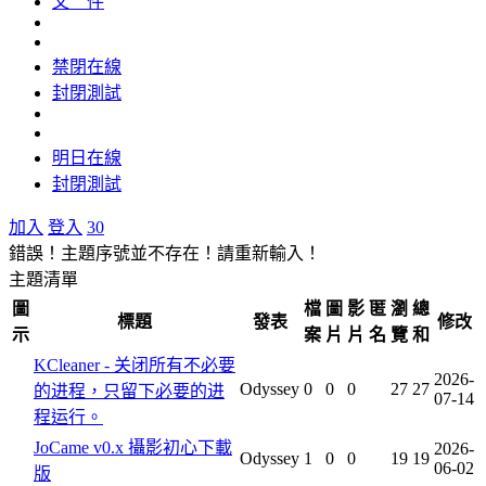
文 件
禁閉在線
封閉測試
明日在線
封閉測試
加入
登入
30
錯誤！主題序號並不存在！請重新輸入！
主題清單
圖
檔
圖
影
匿
瀏
總
標題
發表
修改
示
案
片
片
名
覽
和
KCleaner - 关闭所有不必要
2026-
Odyssey
0
0
0
27
27
的进程，只留下必要的进
07-14
程运行。
JoCame v0.x 攝影初心下載
2026-
Odyssey
1
0
0
19
19
06-02
版