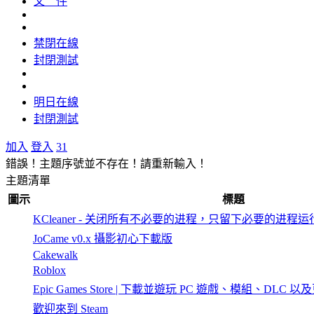
文 件
禁閉在線
封閉測試
明日在線
封閉測試
加入
登入
31
錯誤！主題序號並不存在！請重新輸入！
主題清單
圖示
標題
KCleaner - 关闭所有不必要的进程，只留下必要的进程运
JoCame v0.x 攝影初心下載版
Cakewalk
Roblox
Epic Games Store | 下載並遊玩 PC 遊戲、模組、DLC 以
歡迎來到 Steam