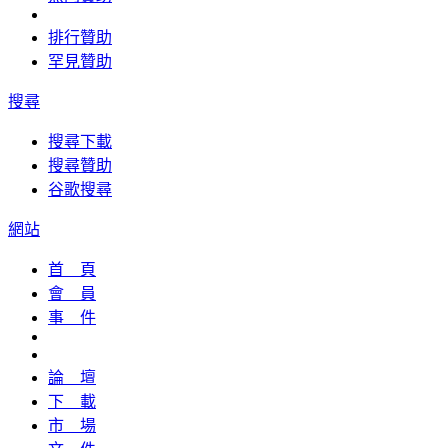
排行贊助
罕見贊助
搜尋
搜尋下載
搜尋贊助
谷歌搜尋
網站
首 頁
會 員
事 件
論 壇
下 載
市 場