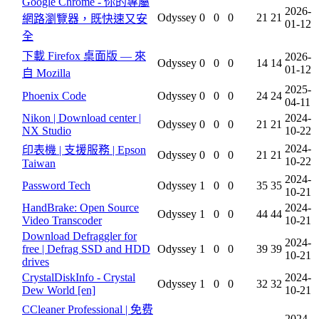
Google Chrome - 你的專屬
2026-
Odyssey
0
0
0
21
21
網路瀏覽器，既快速又安
01-12
全
下載 Firefox 桌面版 — 來
2026-
Odyssey
0
0
0
14
14
01-12
自 Mozilla
2025-
Phoenix Code
Odyssey
0
0
0
24
24
04-11
Nikon | Download center |
2024-
Odyssey
0
0
0
21
21
NX Studio
10-22
2024-
印表機 | 支援服務 | Epson
Odyssey
0
0
0
21
21
10-22
Taiwan
2024-
Password Tech
Odyssey
1
0
0
35
35
10-21
HandBrake: Open Source
2024-
Odyssey
1
0
0
44
44
Video Transcoder
10-21
Download Defraggler for
2024-
free | Defrag SSD and HDD
Odyssey
1
0
0
39
39
10-21
drives
CrystalDiskInfo - Crystal
2024-
Odyssey
1
0
0
32
32
Dew World [en]
10-21
CCleaner Professional | 免费
2024-