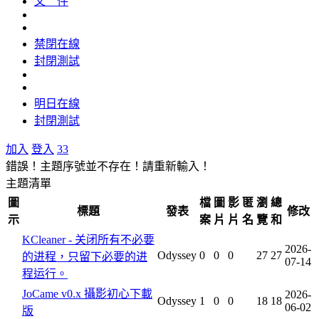
文 件
禁閉在線
封閉測試
明日在線
封閉測試
加入
登入
33
錯誤！主題序號並不存在！請重新輸入！
主題清單
圖
檔
圖
影
匿
瀏
總
標題
發表
修改
示
案
片
片
名
覽
和
KCleaner - 关闭所有不必要
2026-
Odyssey
0
0
0
27
27
的进程，只留下必要的进
07-14
程运行。
JoCame v0.x 攝影初心下載
2026-
Odyssey
1
0
0
18
18
06-02
版