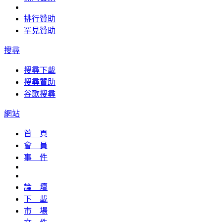
排行贊助
罕見贊助
搜尋
搜尋下載
搜尋贊助
谷歌搜尋
網站
首 頁
會 員
事 件
論 壇
下 載
市 場