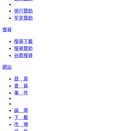
排行贊助
罕見贊助
搜尋
搜尋下載
搜尋贊助
谷歌搜尋
網站
首 頁
會 員
事 件
論 壇
下 載
市 場