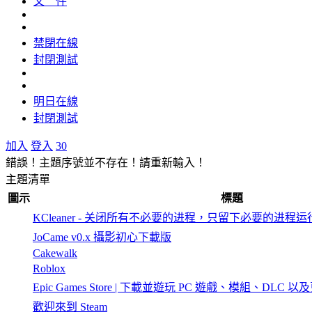
文 件
禁閉在線
封閉測試
明日在線
封閉測試
加入
登入
30
錯誤！主題序號並不存在！請重新輸入！
主題清單
圖示
標題
KCleaner - 关闭所有不必要的进程，只留下必要的进程运
JoCame v0.x 攝影初心下載版
Cakewalk
Roblox
Epic Games Store | 下載並遊玩 PC 遊戲、模組、DLC 以
歡迎來到 Steam