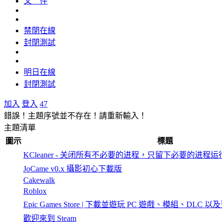
文 件
禁閉在線
封閉測試
明日在線
封閉測試
加入
登入
47
錯誤！主題序號並不存在！請重新輸入！
主題清單
圖示
標題
KCleaner - 关闭所有不必要的进程，只留下必要的进程运
JoCame v0.x 攝影初心下載版
Cakewalk
Roblox
Epic Games Store | 下載並遊玩 PC 遊戲、模組、DLC 以
歡迎來到 Steam