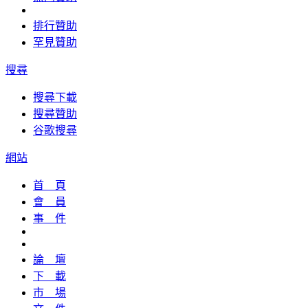
排行贊助
罕見贊助
搜尋
搜尋下載
搜尋贊助
谷歌搜尋
網站
首 頁
會 員
事 件
論 壇
下 載
市 場