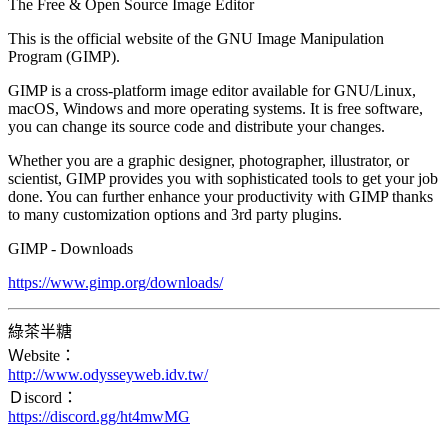
The Free & Open Source Image Editor
This is the official website of the GNU Image Manipulation
Program (GIMP).
GIMP is a cross-platform image editor available for GNU/Linux,
macOS, Windows and more operating systems. It is free software,
you can change its source code and distribute your changes.
Whether you are a graphic designer, photographer, illustrator, or
scientist, GIMP provides you with sophisticated tools to get your job
done. You can further enhance your productivity with GIMP thanks
to many customization options and 3rd party plugins.
GIMP - Downloads
https://www.gimp.org/downloads/
綠茶半糖
Ｗebsite：
http://www.odysseyweb.idv.tw/
Ｄiscord：
https://discord.gg/ht4mwMG