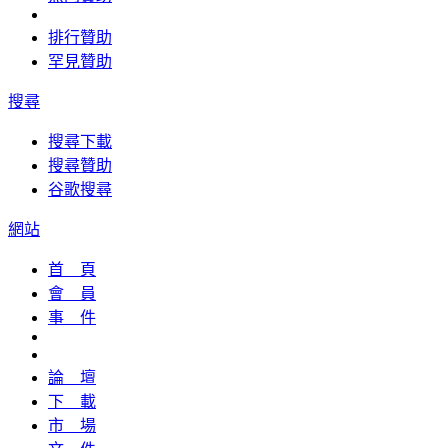
排行贊助
罕見贊助
搜尋
搜尋下載
搜尋贊助
谷歌搜尋
網站
首 頁
會 員
事 件
論 壇
下 載
市 場