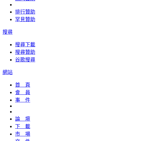
排行贊助
罕見贊助
搜尋
搜尋下載
搜尋贊助
谷歌搜尋
網站
首 頁
會 員
事 件
論 壇
下 載
市 場