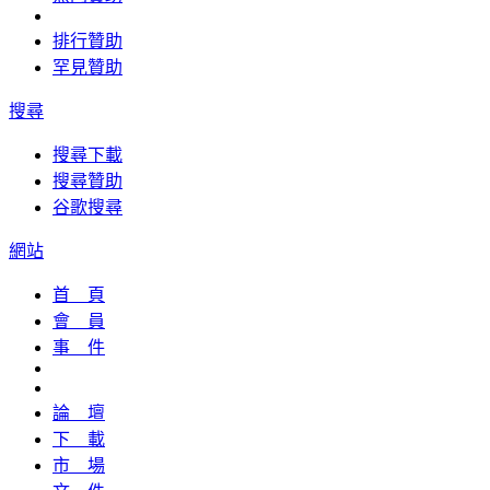
排行贊助
罕見贊助
搜尋
搜尋下載
搜尋贊助
谷歌搜尋
網站
首 頁
會 員
事 件
論 壇
下 載
市 場