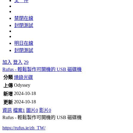
文 件
禁閉在線
封閉測試
明日在線
封閉測試
加入
登入
29
Rufus - 輕鬆製作可開機的 USB 磁碟機
分類
燒錄光碟
Odyssey
上傳
2024-10-18
新增
2024-10-18
更新
資訊
檔案
1
圖片
0
影片
0
Rufus - 輕鬆製作可開機的 USB 磁碟機
https://rufus.ie/zh_TW/