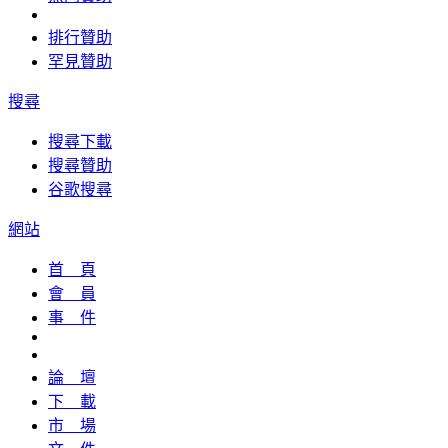
排行贊助
罕見贊助
搜尋
搜尋下載
搜尋贊助
谷歌搜尋
網站
首 頁
會 員
事 件
論 壇
下 載
市 場